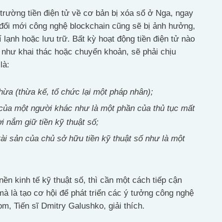
 trường tiền điện tử về cơ bản bị xóa sổ ở Nga, ngay
 đổi mới công nghệ blockchain cũng sẽ bị ảnh hưởng,
 lạnh hoặc lưu trữ. Bất kỳ hoạt động tiền điện tử nào
n như khai thác hoặc chuyển khoản, sẽ phải chịu
là:
hừa (thừa kế, tổ chức lại một pháp nhân);
 của một người khác như là một phần của thủ tục mất
 nắm giữ tiền kỹ thuật số;
 tài sản của chủ sở hữu tiền kỹ thuật số như là một
ền kinh tế kỹ thuật số, thì cần một cách tiếp cận
à là tạo cơ hội để phát triển các ý tưởng công nghệ
m, Tiến sĩ Dmitry Galushko, giải thích.