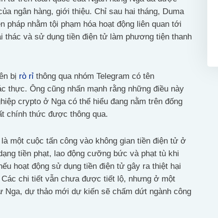
ủa ngân hàng, giới thiệu. Chỉ sau hai tháng, Duma
ện pháp nhằm tội phạm hóa hoạt động liên quan tới
i thác và sử dụng tiền điện tử làm phương tiện thanh
iên bị
rò rỉ
thông qua nhóm Telegram có tên
c thực. Ông cũng nhấn mạnh rằng những điều này
iệp crypto ở Nga có thể hiểu đang nằm trên đống
ất chính thức được thông qua.
là một cuộc tấn công vào không gian tiền điện tử ở
ạng tiền phạt, lao động cưỡng bức và phạt tù khi
nếu hoạt động sử dụng tiền điện tử gây ra thiệt hại
 Các chi tiết vẫn chưa được tiết lộ, nhưng ở một
như Nga, dự thảo mới dự kiến sẽ chấm dứt ngành công