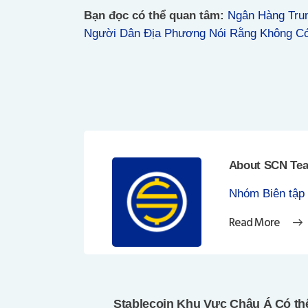
Bạn đọc có thể quan tâm:
Ngân Hàng Tru
Người Dân Địa Phương Nói Rằng Không Có
About SCN Te
Nhóm Biên tập
Read More
Điều
hướng
Stablecoin Khu Vực Châu Á Có th
Previous