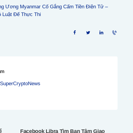
ng Ương Myanmar Cố Gắng Cấm Tiền Điện Tử –
 Luật Để Thực Thi
am
 SuperCryptoNews
ể
Facebook Libra Tìm Bạn Tâm Giao
Next