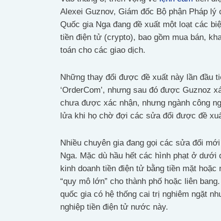
Alexei Guznov, Giám đốc Bộ phận Pháp lý c
Quốc gia Nga đang đề xuất một loạt các bi
tiền điện tử (crypto), bao gồm mua bán, kha
toán cho các giao dịch.
Những thay đổi được đề xuất này lần đầu t
‘OrderCom’, nhưng sau đó được Guznoz xá
chưa được xác nhận, nhưng ngành công ngh
lửa khi họ chờ đợi các sửa đổi được đề xu
Nhiều chuyên gia đang gọi các sửa đổi mới 
Nga. Mặc dù hầu hết các hình phạt ở dưới d
kinh doanh tiền điện tử bằng tiền mặt hoặc 
“quy mô lớn” cho thành phố hoặc liên bang.
quốc gia có hệ thống cai trị nghiêm ngặt 
nghiệp tiền điện tử nước này.