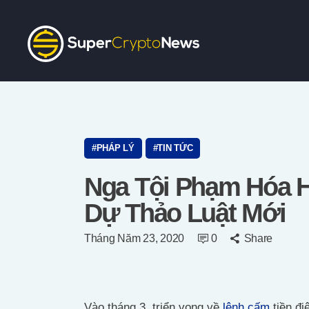
PHÁP LÝ
TIN TỨC
Nga Tội Phạm Hóa H
Dự Thảo Luật Mới
Tháng Năm 23, 2020
0
Share
Vào tháng 3, triển vọng về
lệnh cấm
tiền đi