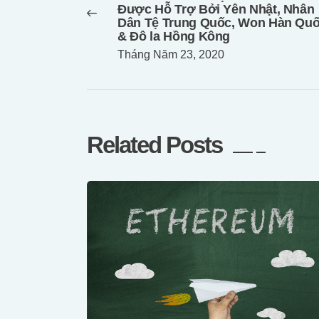
bài
Được Hỗ Trợ Bởi Yên Nhật, Nhân
post:
viết
Dân Tệ Trung Quốc, Won Hàn Qu
& Đô la Hồng Kông
Tháng Năm 23, 2020
Related Posts