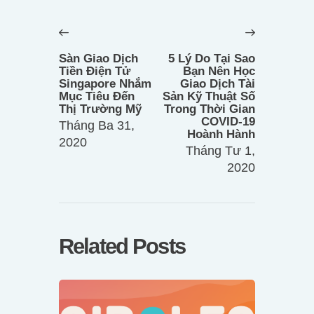
Điều
hướng
Previous
Next
bài
post:
post:
Sàn Giao Dịch
5 Lý Do Tại Sao
viết
Tiền Điện Tử
Bạn Nên Học
Singapore Nhắm
Giao Dịch Tài
Mục Tiêu Đến
Sản Kỹ Thuật Số
Thị Trường Mỹ
Trong Thời Gian
COVID-19
Tháng Ba 31,
Hoành Hành
2020
Tháng Tư 1,
2020
Related Posts