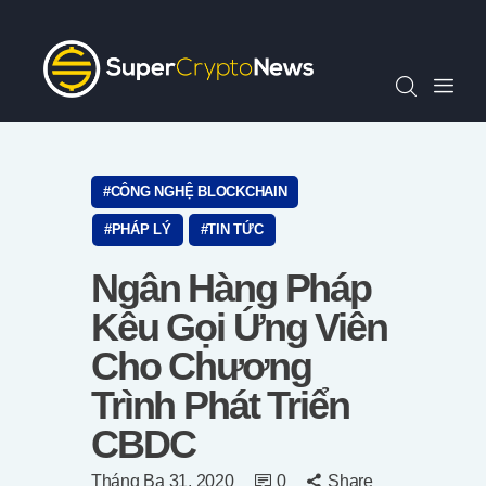
Chỉ Số SCN30
Tin Tức
Quan Điểm
Kiến Thức
Video
CÔNG NGHỆ BLOCKCHAIN
Thông Cáo Báo Chí
PHÁP LÝ
TIN TỨC
Tiếng Việt
Ngân Hàng Pháp
Kêu Gọi Ứng Viên
Cho Chương
Trình Phát Triển
CBDC
Tháng Ba 31, 2020
0
Share