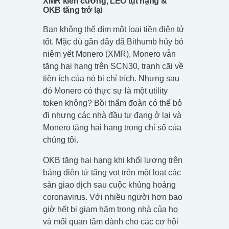
XMR kiên cường, LEO tụt hạng &
OKB tăng trở lại
Bạn không thể dìm một loại tiền điện tử
tốt. Mặc dù gần đây đã Bithumb hủy bỏ
niêm yết Monero (XMR), Monero vẫn
tăng hai hạng trên SCN30, tranh cãi về
tiện ích của nó bị chỉ trích. Nhưng sau
đó Monero có thực sự là một utility
token không? Bồi thẩm đoàn có thể bỏ
đi nhưng các nhà đầu tư đang ở lại và
Monero tăng hai hạng trong chỉ số của
chúng tôi.
OKB tăng hai hạng khi khối lượng trên
bảng điện tử tăng vọt trên một loạt các
sàn giao dịch sau cuộc khủng hoảng
coronavirus. Với nhiều người hơn bao
giờ hết bị giam hãm trong nhà của họ
và mối quan tâm dành cho các cơ hội