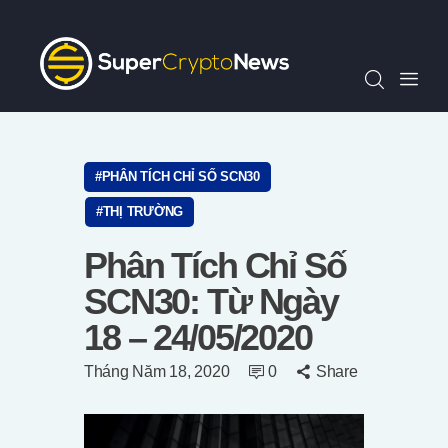
Chỉ Số SCN30
Tin Tức
Quan Điểm
Kiến Thức
Video
PHÂN TÍCH CHỈ SỐ SCN30
Thông Cáo Báo Chí
THỊ TRƯỜNG
Tiếng Việt
Phân Tích Chỉ Số
SCN30: Từ Ngày
18 – 24/05/2020
Tháng Năm 18, 2020
0
Share