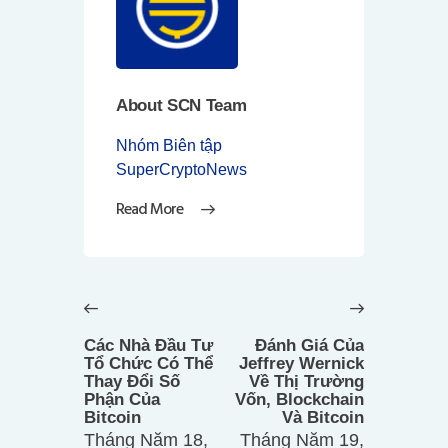
About SCN Team
Nhóm Biên tập
SuperCryptoNews
Read More
Điều
hướng
Previous
Next
bài
post:
post:
Các Nhà Đầu Tư
Đánh Giá Của
viết
Tổ Chức Có Thể
Jeffrey Wernick
Thay Đổi Số
Về Thị Trường
Phận Của
Vốn, Blockchain
Bitcoin
Và Bitcoin
Tháng Năm 18,
Tháng Năm 19,