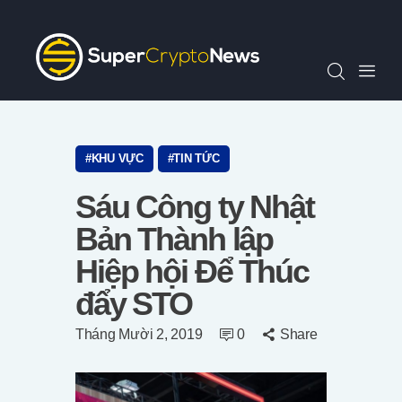
Chỉ Số SCN30
Tin Tức
Quan Điểm
Kiến Thức
Video
KHU VỰC
TIN TỨC
Thông Cáo Báo Chí
Sáu Công ty Nhật
Tiếng Việt
Bản Thành lập
Hiệp hội Để Thúc
đẩy STO
Tháng Mười 2, 2019
0
Share