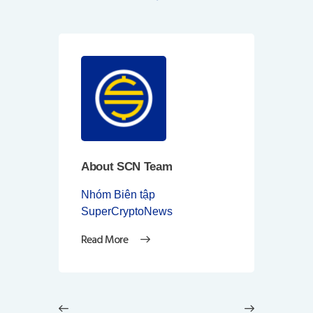
About SCN Team
Nhóm Biên tập
SuperCryptoNews
Read More
Điều
hướng
Previous
Next