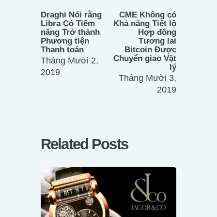
bài
post:
post:
Draghi Nói rằng
CME Không có
viết
Libra Có Tiềm
Khả năng Tiết lộ
năng Trở thành
Hợp đồng
Phương tiện
Tương lai
Thanh toán
Bitcoin Được
Chuyển giao Vật
Tháng Mười 2,
lý
2019
Tháng Mười 3,
2019
Related Posts