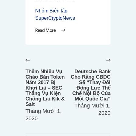
Nhóm Biên tập
SuperCryptoNews
Read More
Điều
hướng
Previous
Next
bài
post:
post:
Thêm Nhiều Vụ
Deutsche Bank
viết
Chào Bán Token
Cho Rằng CBDC
Năm 2017 Bị
Sẽ “Thay Đổi
Khơi Lại – SEC
Động Lực Thể
Thắng Vụ Kiện
Chế Nội Bộ Của
Chống Lại Kik &
Một Quốc Gia”
Salt
Tháng Mười 1,
Tháng Mười 1,
2020
2020