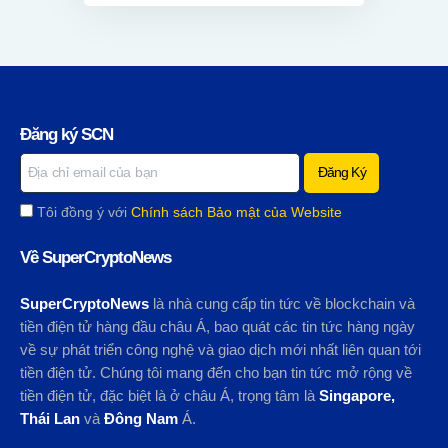
Đăng ký SCN
Tôi đồng ý với
Chính sách Bảo mật của Website
Về SuperCryptoNews
SuperCryptoNews
là nhà cung cấp tin tức về blockchain và
tiền điện tử hàng đầu châu Á, bao quát các tin tức hàng ngày
về sự phát triển công nghệ và giao dịch mới nhất liên quan tới
tiền điện tử. Chúng tôi mang đến cho bạn tin tức mở rộng về
tiền điện tử, đặc biệt là ở châu Á, trọng tâm là
Singapore,
Thái Lan
và
Đông Nam
Á.