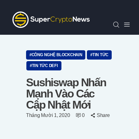
Chỉ Số SCN30
Tin Tức
Quan Điểm
Kiến Thức
Video
CÔNG NGHỆ BLOCKCHAIN
TIN TỨC
Thông Cáo Báo Chí
TIN TỨC DEFI
Tiếng Việt
Sushiswap Nhấn
Mạnh Vào Các
Cập Nhật Mới
Tháng Mười 1, 2020
0
Share