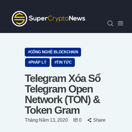
Chỉ Số SCN30
Tin Tức
Quan Điểm
Kiến Thức
Video
CÔNG NGHỆ BLOCKCHAIN
Thông Cáo Báo Chí
PHÁP LÝ
TIN TỨC
Tiếng Việt
Telegram Xóa Sổ
Telegram Open
Network (TON) &
Token Gram
Tháng Năm 13, 2020
0
Share