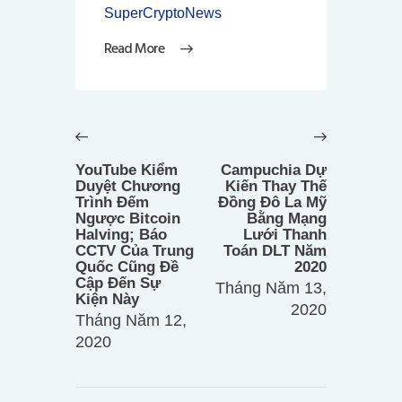
SuperCryptoNews
Read More
Điều
hướng
Previous
Next
bài
post:
post:
YouTube Kiểm
Campuchia Dự
viết
Duyệt Chương
Kiến Thay Thế
Trình Đếm
Đồng Đô La Mỹ
Ngược Bitcoin
Bằng Mạng
Halving; Báo
Lưới Thanh
CCTV Của Trung
Toán DLT Năm
Quốc Cũng Đề
2020
Cập Đến Sự
Tháng Năm 13,
Kiện Này
2020
Tháng Năm 12,
2020