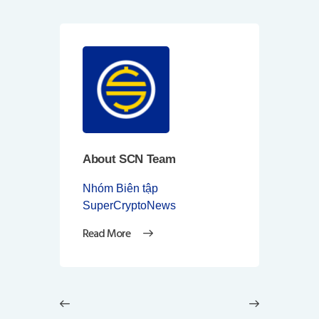
About SCN Team
Nhóm Biên tập
SuperCryptoNews
Read More
Điều
hướng
Previous
Next