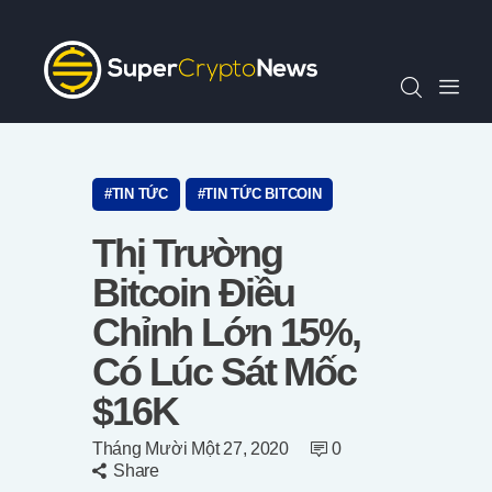
Chỉ Số SCN30
Tin Tức
Quan Điểm
Kiến Thức
Video
TIN TỨC
TIN TỨC BITCOIN
Thông Cáo Báo Chí
Thị Trường
Tiếng Việt
Bitcoin Điều
Chỉnh Lớn 15%,
Có Lúc Sát Mốc
$16K
Tháng Mười Một 27, 2020
0
Share