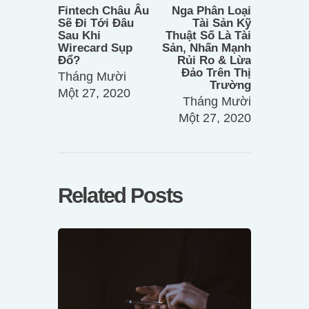
bài
post:
post:
Fintech Châu Âu
Nga Phân Loại
viết
Sẽ Đi Tới Đâu
Tài Sản Kỹ
Sau Khi
Thuật Số Là Tài
Wirecard Sụp
Sản, Nhấn Mạnh
Đổ?
Rủi Ro & Lừa
Đảo Trên Thị
Tháng Mười
Trường
Một 27, 2020
Tháng Mười
Một 27, 2020
Related Posts