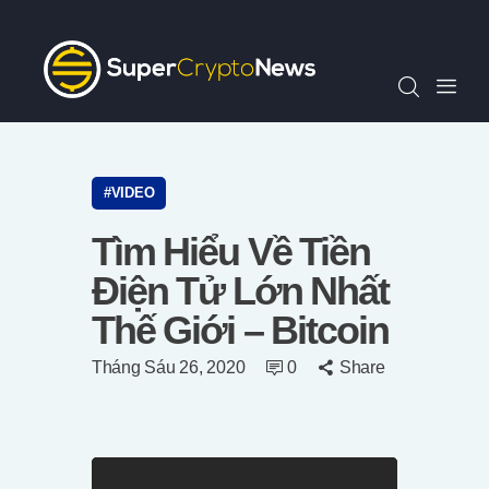
Chỉ Số SCN30
Tin Tức
Quan Điểm
Kiến Thức
Video
VIDEO
Thông Cáo Báo Chí
Tìm Hiểu Về Tiền
Tiếng Việt
Điện Tử Lớn Nhất
Thế Giới – Bitcoin
Tháng Sáu 26, 2020
0
Share