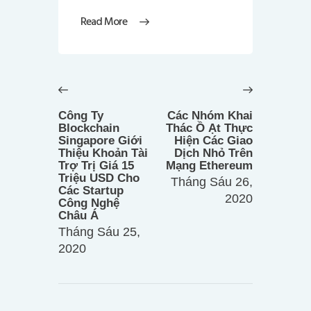
Read More
Điều
hướng
Previous
Next
bài
post:
post:
Công Ty
Các Nhóm Khai
viết
Blockchain
Thác Ồ Ạt Thực
Singapore Giới
Hiện Các Giao
Thiệu Khoản Tài
Dịch Nhỏ Trên
Trợ Trị Giá 15
Mạng Ethereum
Triệu USD Cho
Tháng Sáu 26,
Các Startup
2020
Công Nghệ
Châu Á
Tháng Sáu 25,
2020