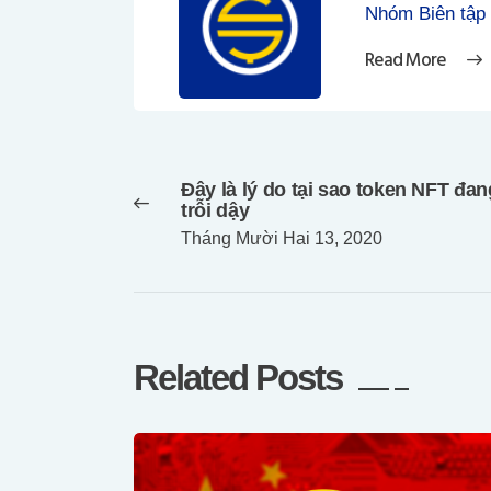
Nhóm Biên tập
Read More
Điều
hướng
Đây là lý do tại sao token NFT đan
bài
Previous
trỗi dậy
post:
viết
Tháng Mười Hai 13, 2020
Related Posts