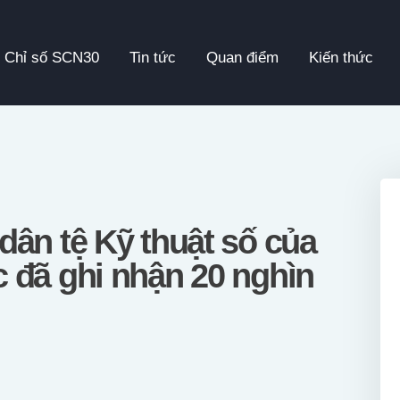
Chỉ Số SCN30
Chỉ số SCN30
Tin tức
Quan điểm
Kiến thức
Tin Tức
Quan Điểm
Kiến Thức
Video
ân tệ Kỹ thuật số của
 đã ghi nhận 20 nghìn
Thông Cáo Báo Chí
Tiếng Việt