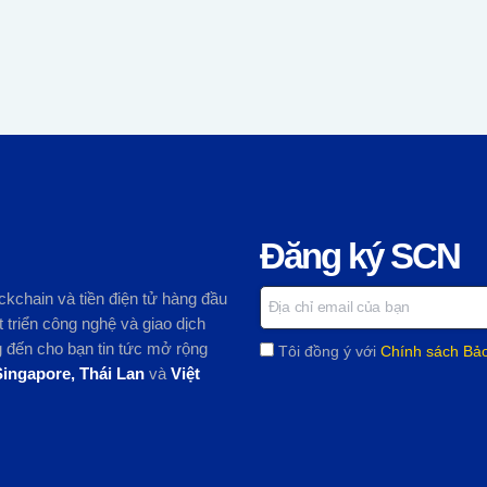
Đăng ký SCN
ckchain và tiền điện tử hàng đầu
 triển công nghệ và giao dịch
ng đến cho bạn tin tức mở rộng
Tôi đồng ý với
Chính sách Bả
Singapore, Thái Lan
và
Việt