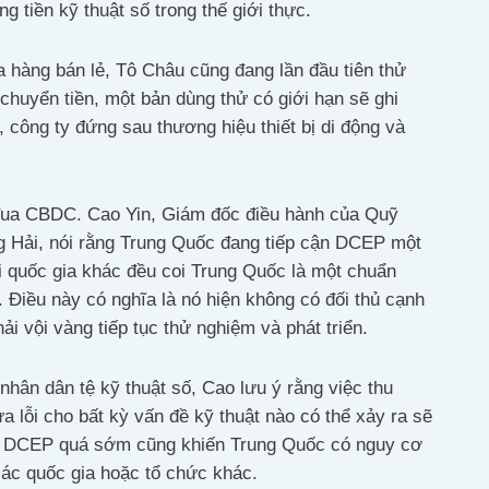
 tiền kỹ thuật số trong thế giới thực.
 hàng bán lẻ, Tô Châu cũng đang lần đầu tiên thử
uyển tiền, một bản dùng thử có giới hạn sẽ ghi
công ty đứng sau thương hiệu thiết bị di động và
đua CBDC. Cao Yin, Giám đốc điều hành của Quỹ
g Hải, nói rằng Trung Quốc đang tiếp cận DCEP một
ọi quốc gia khác đều coi Trung Quốc là một chuẩn
 Điều này có nghĩa là nó hiện không có đối thủ cạnh
i vội vàng tiếp tục thử nghiệm và phát triển.
hân dân tệ kỹ thuật số, Cao lưu ý rằng việc thu
a lỗi cho bất kỳ vấn đề kỹ thuật nào có thể xảy ra sẽ
nh DCEP quá sớm cũng khiến Trung Quốc có nguy cơ
 các quốc gia hoặc tổ chức khác.