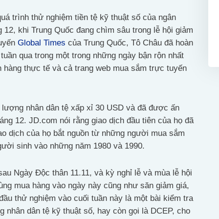
uá trình thử nghiệm tiền tệ kỹ thuật số của ngân
12, khi Trung Quốc đang chìm sâu trong lễ hội giảm
tuyến
Global Times
của Trung Quốc, Tô Châu đã hoàn
 tuần qua trong một trong những ngày bận rộn nhất
n hàng thực tế và cả trang web mua sắm trực tuyến
 lượng nhân dân tệ xấp xỉ 30 USD và đã được ấn
áng 12. JD.com nói rằng giao dịch đầu tiên của họ đã
iao dịch của họ bắt nguồn từ những người mua sắm
 người sinh vào những năm 1980 và 1990.
sau Ngày Độc thân 11.11, và kỳ nghỉ lễ và mùa lễ hội
dùng mua hàng vào ngày này cũng như săn giảm giá,
 đầu thử nghiệm vào cuối tuần này là một bài kiểm tra
g nhân dân tệ kỹ thuật số, hay còn gọi là DCEP, cho