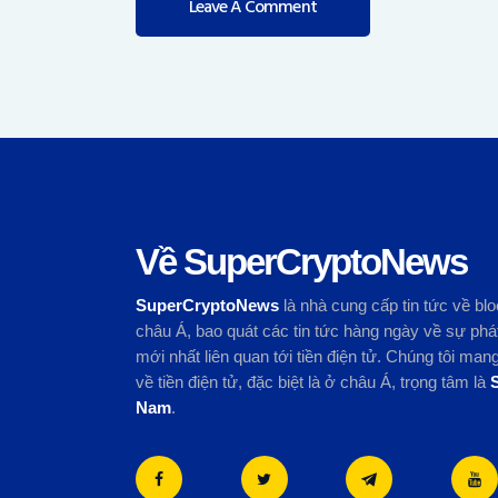
Về SuperCryptoNews
SuperCryptoNews
là nhà cung cấp tin tức về blo
châu Á, bao quát các tin tức hàng ngày về sự phát
mới nhất liên quan tới tiền điện tử. Chúng tôi ma
về tiền điện tử, đặc biệt là ở châu Á, trọng tâm là
Nam
.