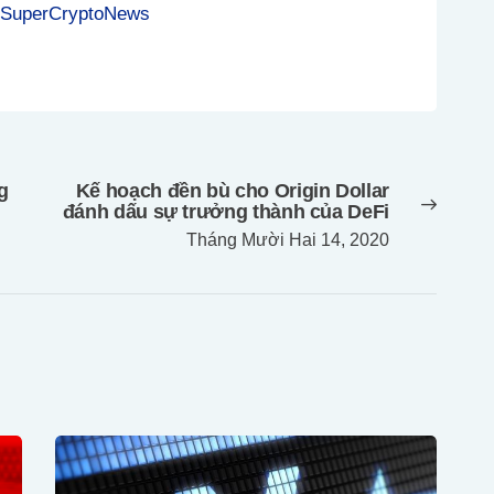
 SuperCryptoNews
g
Kế hoạch đền bù cho Origin Dollar
Next
đánh dấu sự trưởng thành của DeFi
post:
Tháng Mười Hai 14, 2020