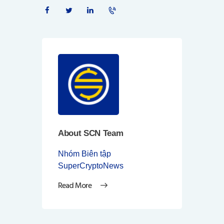
About SCN Team
Nhóm Biên tập
SuperCryptoNews
Read More
Điều