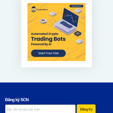
Đăng ký SCN