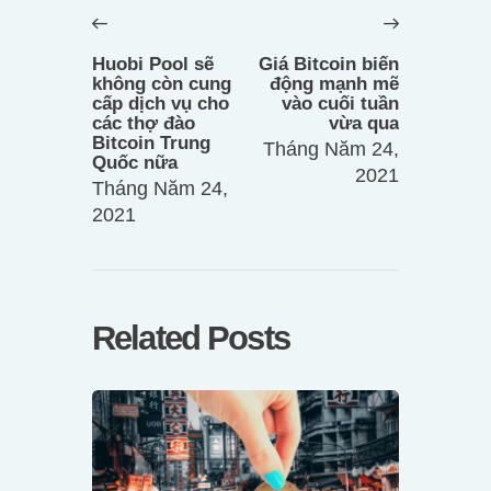
hướng
Previous
Next
bài
post:
post:
Huobi Pool sẽ
Giá Bitcoin biến
viết
không còn cung
động mạnh mẽ
cấp dịch vụ cho
vào cuối tuần
các thợ đào
vừa qua
Bitcoin Trung
Tháng Năm 24,
Quốc nữa
2021
Tháng Năm 24,
2021
Related Posts