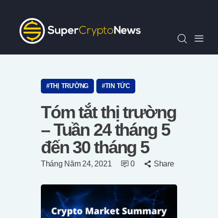
Chỉ Số SCN30
Tin Tức
Quan Điểm
Kiến Thức
Video
THỊ TRƯỜNG
TIN TỨC
Thông Cáo Báo Chí
Tóm tắt thị trường
Tiếng Việt
– Tuần 24 tháng 5
đến 30 tháng 5
Tháng Năm 24, 2021
0
Share