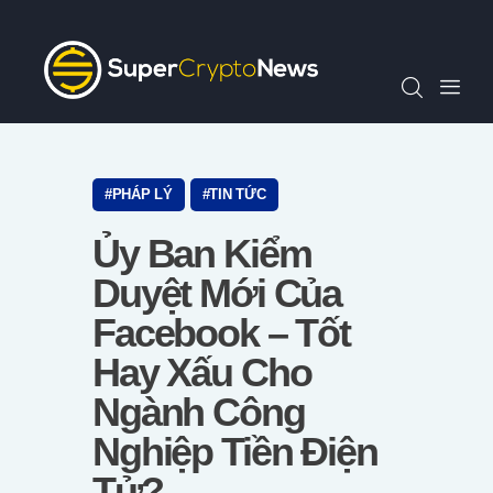
Chỉ Số SCN30
Tin Tức
Quan Điểm
Kiến Thức
Video
PHÁP LÝ
TIN TỨC
Thông Cáo Báo Chí
Ủy Ban Kiểm
Tiếng Việt
Duyệt Mới Của
Facebook – Tốt
Hay Xấu Cho
Ngành Công
Nghiệp Tiền Điện
Tử?