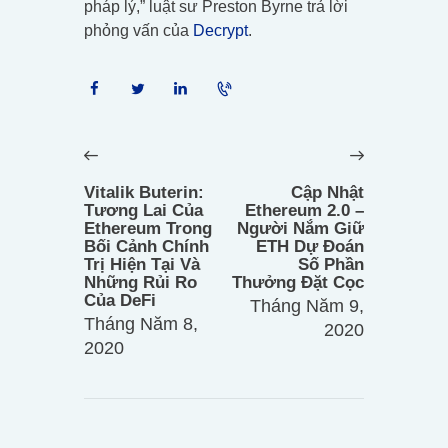
pháp lý,” luật sư Preston Byrne trả lời
phỏng vấn của
Decrypt
.
Điều
hướng
Previous
Next
bài
post:
post:
Vitalik Buterin:
Cập Nhật
viết
Tương Lai Của
Ethereum 2.0 –
Ethereum Trong
Người Nắm Giữ
Bối Cảnh Chính
ETH Dự Đoán
Trị Hiện Tại Và
Số Phần
Những Rủi Ro
Thưởng Đặt Cọc
Của DeFi
Tháng Năm 9,
Tháng Năm 8,
2020
2020