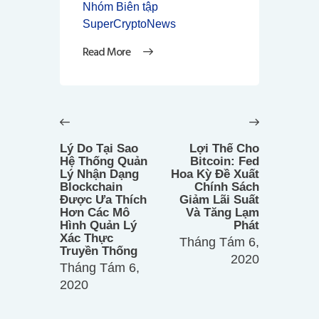
Nhóm Biên tập
SuperCryptoNews
Read More
Điều
hướng
Previous
Next
bài
post:
post:
Lý Do Tại Sao
Lợi Thế Cho
viết
Hệ Thống Quản
Bitcoin: Fed
Lý Nhận Dạng
Hoa Kỳ Đề Xuất
Blockchain
Chính Sách
Được Ưa Thích
Giảm Lãi Suất
Hơn Các Mô
Và Tăng Lạm
Hình Quản Lý
Phát
Xác Thực
Tháng Tám 6,
Truyền Thống
2020
Tháng Tám 6,
2020