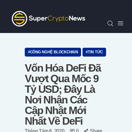
Chỉ Số SCN30
Tin Tức
Quan Điểm
Kiến Thức
Video
CÔNG NGHỆ BLOCKCHAIN
TIN TỨC
Thông Cáo Báo Chí
Vốn Hóa DeFi Đã
Tiếng Việt
Vượt Qua Mốc 9
Tỷ USD; Đây Là
Nơi Nhận Các
Cập Nhật Mới
Nhất Về DeFi
Tháng Tám 6, 2020
0
Share