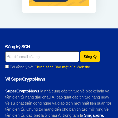
Đăng ký SCN
Tôi đồng ý với
Chính sách Bảo mật của Website
Về SuperCryptoNews
SuperCryptoNews
là nhà cung cấp tin tức về blockchain và
tiền điện tử hàng đầu châu Á, bao quát các tin tức hàng ngày
về sự phát triển công nghệ và giao dịch mới nhất liên quan tới
tiền điện tử. Chúng tôi mang đến cho bạn tin tức mở rộng về
tiền điện tử, đặc biệt là ở châu Á, trọng tâm là
Singapore,