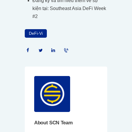
Đăng ký và tìm hiểu thêm về sự
kiện tại:
Southeast Asia DeFi Week
#2
DeFi-Vi
About SCN Team