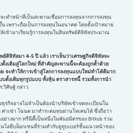
จนว่าจะทำหน้าที่เป็นสะพานเชื่อมการลงทุนจากการลงทุน
ากขึ้น เพราะถือเป็นการลงทุนในอนาคต โดยตั้งเป้าหมาย
ี ให้เข้ามาเรียนรู้การลงทุนในสินทรัพย์ดิจิทัลประมาณ
พย์ดิจิทัลมา
4-5 ปี แล้ว เราเห็นว่าเศรษฐกิจดิจิทัลจะ
ั้งเดิมสู่โลกใหม่ ที่สำคัญสะพานนี้จะต้องถูกค้ำด้วย
tkub จะทำให้การเข้าสู่โลกการลงทุนแบบใหม่ทำได้ดีมาก
ดั้งเดิมทุกรูปแบบ ทั้งหุ้น ตราสารหนี้ รวมทั้งการนำ
.วิศิษฐ์ กล่าว
ธุรกิจอาจไม่จำเป็นต้องนำบริษัทเข้าจดทะเบียนใน
ค่าเช่า โฉนด มาทำระดมทุนผ่านโทเคนได้ ซึ่งถือว่า
างมาก ทรีนีตี้เป็นหนึ่งในพันธมิตรของ Bitkub ร่วม
นโลยีบล็อกเชนที่ร่วมทำกับยูทูบเบอร์ชั้นแนวหน้าของ