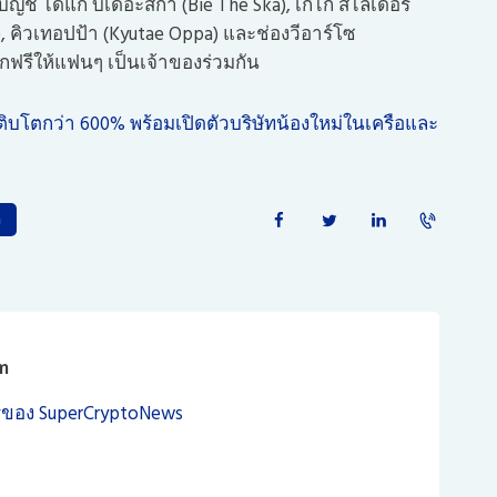
ญชี ได้แก่ บี้เดอะสกา (Bie The Ska), เก๋ไก๋ สไลเดอร์
D), คิวเทอปป้า (Kyutae Oppa) และช่องวีอาร์โซ
รีให้แฟนๆ เป็นเจ้าของร่วมกัน
ิบโตกว่า 600% พร้อมเปิดตัวบริษัทน้องใหม่ในเครือและ
h
m
ของ SuperCryptoNews