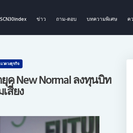
SCN30index
SCN30index
ข่าว
ถาม-ตอบ
บทความพิเศษ
คว
ข่าว
ถาม-ตอบ
บทความพิเศษ
แวดวงธุรกิจ
ความรู้เบื้องต้น
์ตยุค New Normal ลงทุนบิท
เสี่ยง
ีดีโอ
ข่าวประชาสัมพันธ์
ไทย