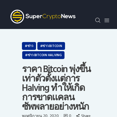
SCN30index
ข่าว
ถาม-ตอบ
บทความพิเศษ
ความรู้เบื้องต้น
ข่าว
ข่าว BITCOIN
วีดีโอ
ข่าว BITCOIN HALVING
ข่าวประชาสัมพันธ์
ราคา Bitcoin พุ่งขึ้น
ไทย
เท่าตัวตั้งแต่การ
Halving ทำให้เกิด
การขาดแคลน
ซัพพลายอย่างหนัก
พฤศจิกายน 20, 2020
0
Share