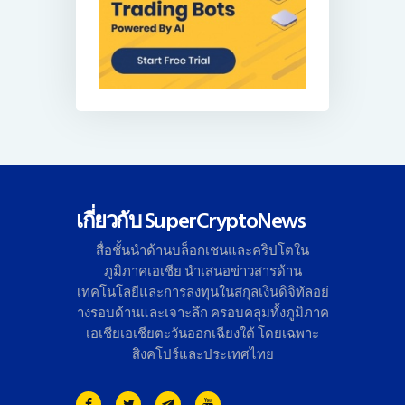
เกี่ยวกับ SuperCryptoNews
สื่อชั้นนำด้านบล็อกเชนและคริ
ปโตใน
ภูมิภาคเอเชีย นำเสนอข่าวสารด้าน
เทคโนโลยี
และการลงทุนในสกุลเงินดิจิทั
ลอย่
างรอบด้านและเจาะลึก ครอบคลุมทั้งภูมิภาค
เอเชียเอเชี
ยตะวันออกเฉียงใต้ โดยเฉพาะ
สิงคโปร์และประเทศไทย