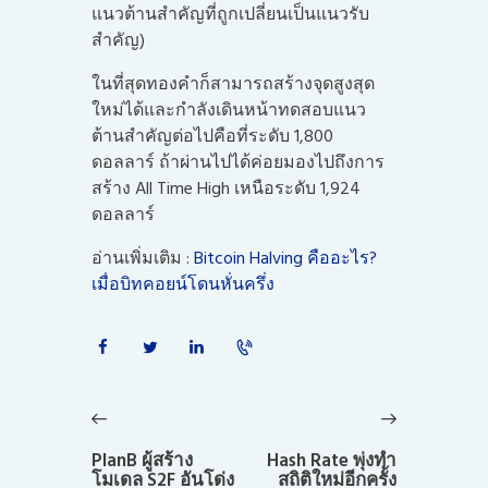
แนวต้านสำคัญที่ถูกเปลี่ยนเป็นแนวรับ
สำคัญ)
ในที่สุดทองคำก็สามารถสร้างจุดสูงสุด
ใหม่ได้และกำลังเดินหน้าทดสอบแนว
ต้านสำคัญต่อไปคือที่ระดับ 1,800
ดอลลาร์ ถ้าผ่านไปได้ค่อยมองไปถึงการ
สร้าง All Time High เหนือระดับ 1,924
ดอลลาร์
อ่านเพิ่มเติม :
Bitcoin Halving คืออะไร?
เมื่อบิทคอยน์โดนหั่นครึ่ง
แนะแนว
เรื่อง
Previous
Next
post:
post:
PlanB ผู้สร้าง
Hash Rate พุ่งทำ
โมเดล S2F อันโด่ง
สถิติใหม่อีกครั้ง