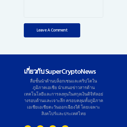
เกี่ยวกับ SuperCryptoNews
สื่อชั้นนำด้านบล็อกเชนและคริ
ปโตใน
ภูมิภาคเอเชีย นำเสนอข่าวสารด้าน
เทคโนโลยี
และการลงทุนในสกุลเงินดิจิทั
ลอย่
างรอบด้านและเจาะลึก ครอบคลุมทั้งภูมิภาค
เอเชียเอเชี
ยตะวันออกเฉียงใต้ โดยเฉพาะ
สิงคโปร์และประเทศไทย