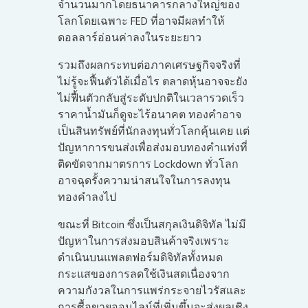
จำนวนมากโดยธนาคารกลางใหญ่ของ
โลกโดยเฉพาะ FED ที่อาจมีผลทำให้
ดอลลาร์อ่อนค่าลงในระยะยาว
รวมถึงผลกระทบต่อภาคเศรษฐกิจจริงที่
ไม่รู้จะฟื้นตัวได้เมื่อไร ตลาดหุ้นอาจจะยัง
ไม่ฟื้นตัวกลับสู่ระดับปกติในเวลารวดเร็ว
ราคาน้ำมันก็ดูจะไร้อนาคต ทองคำอาจ
เป็นสินทรัพย์ที่นักลงทุนทั่วโลกคุ้นเคย แต่
ปัญหาการขนส่งเพื่อส่งมอบทองคำแท่งที่
ติดขัดจากมาตรการ Lockdown ทั่วโลก
อาจฉุดรั้งความน่าสนใจในการลงทุน
ทองคำลงไป
ขณะที่ Bitcoin ซึ่งเป็นสกุลเงินดิจิทัล ไม่มี
ปัญหาในการส่งมอบสินค้าจริงเพราะ
ดำเนินบนแพลตฟอร์มดิจิทัลทั้งหมด
กระแสของการลดใช้เงินสดเนื่องจาก
ความกังวลในการแพร่กระจายไวรัสและ
การซื้อขายออนไลน์ที่เพิ่มขึ้นจะส่งผลเชิง