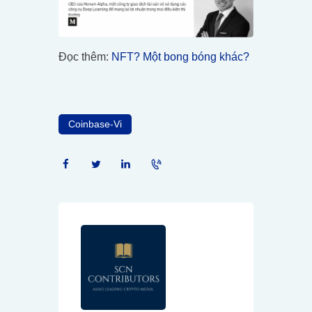
Đọc thêm:
NFT? Một bong bóng khác?
Coinbase-Vi