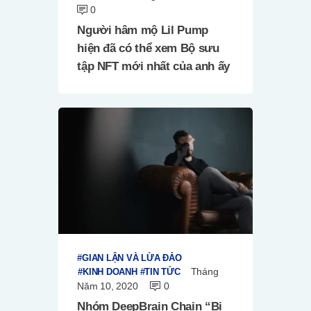
0
Người hâm mộ Lil Pump
hiện đã có thể xem Bộ sưu
tập NFT mới nhất của anh ấy
GIAN LẬN VÀ LỪA ĐẢO
Tháng
KINH DOANH
TIN TỨC
Năm 10, 2020
0
Nhóm DeepBrain Chain “Bị