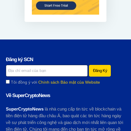
Đăng ký SCN
Tôi đồng ý với
Chính sách Bảo mật của Website
Về SuperCryptoNews
SuperCryptoNews
là nhà cung cấp tin tức về blockchain và
tiền điện tử hàng đầu châu Á, bao quát các tin tức hàng ngày
về sự phát triển công nghệ và giao dịch mới nhất liên quan tới
tiền điện tử. Chúng tôi mang đến cho bạn tin tức mở rộng về