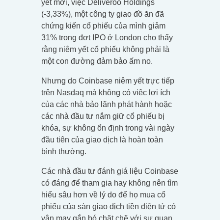
yết mới, việc Deliveroo Holdings
(-3,33%), một công ty giao đồ ăn đã
chứng kiến cổ phiếu của mình giảm
31% trong đợt IPO ở London cho thấy
rằng niêm yết cổ phiếu không phải là
một con đường đảm bảo ấm no.
Nhưng do Coinbase niêm yết trực tiếp
trên Nasdaq mà không có việc lợi ích
của các nhà bảo lãnh phát hành hoặc
các nhà đầu tư nắm giữ cổ phiếu bị
khóa, sự không ổn định trong vài ngày
đầu tiên của giao dịch là hoàn toàn
bình thường.
Các nhà đầu tư đánh giá liệu Coinbase
có đáng để tham gia hay không nên tìm
hiểu sâu hơn về lý do để họ mua cổ
phiếu của sàn giao dịch tiền điện tử có
vận may gắn bó chặt chẽ với sự quan