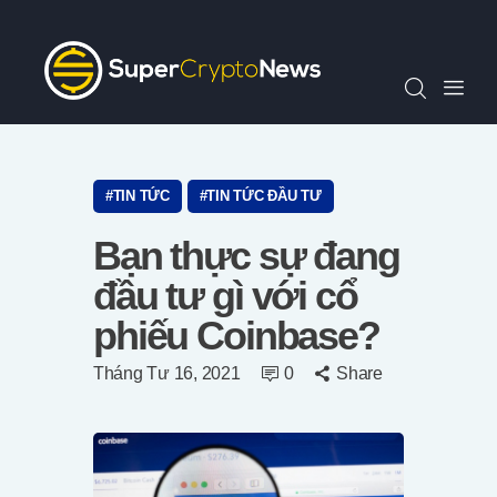
Chỉ Số SCN30
Tin Tức
Quan Điểm
Kiến Thức
Video
TIN TỨC
TIN TỨC ĐẦU TƯ
Thông Cáo Báo Chí
Bạn thực sự đang
Tiếng Việt
đầu tư gì với cổ
phiếu Coinbase?
Tháng Tư 16, 2021
0
Share