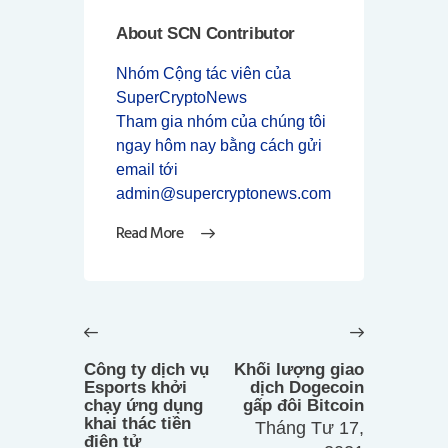
About SCN Contributor
Nhóm Cộng tác viên của
SuperCryptoNews
Tham gia nhóm của chúng tôi
ngay hôm nay bằng cách gửi
email tới
admin@supercryptonews.com
Read More
Điều
hướng
Previous
Next
bài
post:
post:
Công ty dịch vụ
Khối lượng giao
viết
Esports khởi
dịch Dogecoin
chạy ứng dụng
gấp đôi Bitcoin
khai thác tiền
Tháng Tư 17,
điện tử