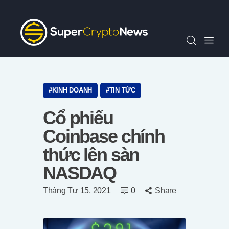
Chỉ Số SCN30
Tin Tức
Quan Điểm
Kiến Thức
Video
KINH DOANH
TIN TỨC
Thông Cáo Báo Chí
Cổ phiếu
Tiếng Việt
Coinbase chính
thức lên sàn
NASDAQ
Tháng Tư 15, 2021
0
Share