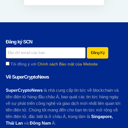
Đăng ký SCN
Tôi đồng ý với
Chính sách Bảo mật của Website
Về SuperCryptoNews
SuperCryptoNews
là nhà cung cấp tin tức về blockchain và
tiền điện tử hàng đầu châu Á, bao quát các tin tức hàng ngày
về sự phát triển công nghệ và giao dịch mới nhất liên quan tới
tiền điện tử. Chúng tôi mang đến cho bạn tin tức mở rộng về
tiền điện tử, đặc biệt là ở châu Á, trọng tâm là
Singapore,
Thái Lan
và
Đông Nam
Á.