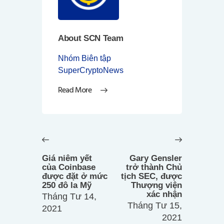
About SCN Team
Nhóm Biên tập
SuperCryptoNews
Read More
Điều
hướng
Previous
Next
bài
post:
post:
Giá niêm yết
Gary Gensler
viết
của Coinbase
trở thành Chủ
được đặt ở mức
tịch SEC, được
250 đô la Mỹ
Thượng viện
xác nhận
Tháng Tư 14,
Tháng Tư 15,
2021
2021