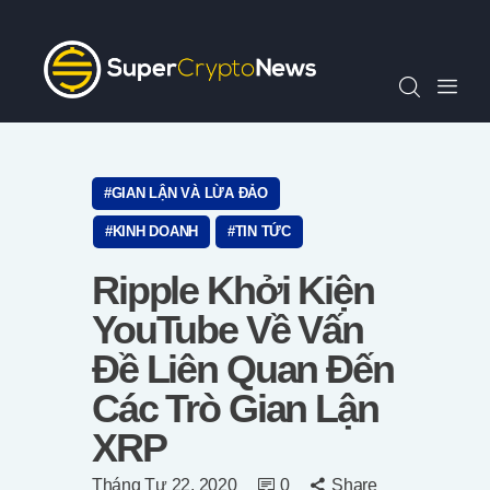
Chỉ Số SCN30
Tin Tức
Quan Điểm
Kiến Thức
Video
GIAN LẬN VÀ LỪA ĐẢO
Thông Cáo Báo Chí
KINH DOANH
TIN TỨC
Tiếng Việt
Ripple Khởi Kiện
YouTube Về Vấn
Đề Liên Quan Đến
Các Trò Gian Lận
XRP
Tháng Tư 22, 2020
0
Share