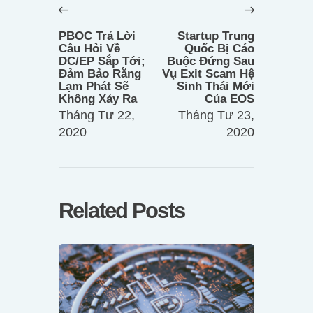
hướng
Previous
Next
bài
post:
post:
PBOC Trả Lời
Startup Trung
viết
Câu Hỏi Về
Quốc Bị Cáo
DC/EP Sắp Tới;
Buộc Đứng Sau
Đảm Bảo Rằng
Vụ Exit Scam Hệ
Lạm Phát Sẽ
Sinh Thái Mới
Không Xảy Ra
Của EOS
Tháng Tư 22,
Tháng Tư 23,
2020
2020
Related Posts