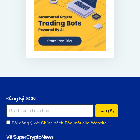
Đăng ký SCN
Tôi đồng ý với
Chính sách Bảo mật của Website
Về SuperCryptoNews