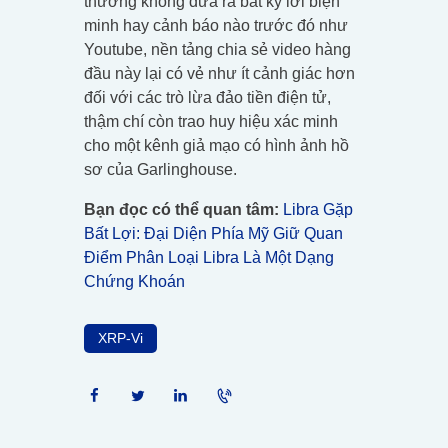
thường không đưa ra bất kỳ lời biện
minh hay cảnh báo nào trước đó như
Youtube, nền tảng chia sẻ video hàng
đầu này lại có vẻ như ít cảnh giác hơn
đối với các trò lừa đảo tiền điện tử,
thậm chí còn trao huy hiệu xác minh
cho một kênh giả mạo có hình ảnh hồ
sơ của Garlinghouse.
Bạn đọc có thể quan tâm:
Libra Gặp
Bất Lợi: Đại Diện Phía Mỹ Giữ Quan
Điểm Phân Loại Libra Là Một Dạng
Chứng Khoán
XRP-Vi
Điều