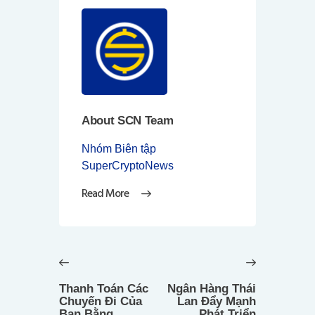
About SCN Team
Nhóm Biên tập
SuperCryptoNews
Read More
Điều
hướng
Previous
Next
bài
post:
post:
Thanh Toán Các
Ngân Hàng Thái
viết
Chuyến Đi Của
Lan Đẩy Mạnh
Bạn Bằng
Phát Triển