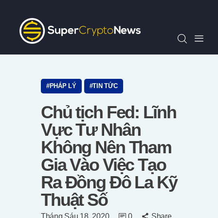
Chỉ Số SCN30
Tin Tức
Quan Điểm
Kiến Thức
Video
PHÁP LÝ
TIN TỨC
Thông Cáo Báo Chí
Chủ tịch Fed: Lĩnh
Tiếng Việt
Vực Tư Nhân
Không Nên Tham
Gia Vào Việc Tạo
Ra Đồng Đô La Kỹ
Thuật Số
Tháng Sáu 18, 2020
0
Share