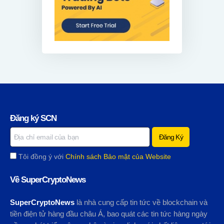
Đăng ký SCN
Tôi đồng ý với
Chính sách Bảo mật của Website
Về SuperCryptoNews
SuperCryptoNews
là nhà cung cấp tin tức về blockchain và
tiền điện tử hàng đầu châu Á, bao quát các tin tức hàng ngày