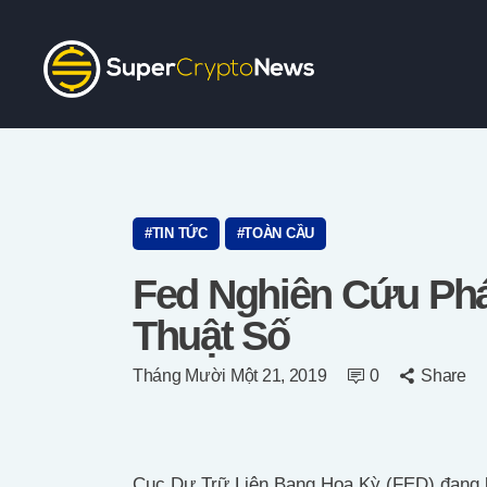
TIN TỨC
TOÀN CẦU
Fed Nghiên Cứu Phá
Thuật Số
Tháng Mười Một 21, 2019
0
Share
Cục Dự Trữ Liên Bang Hoa Kỳ (FED) đang kh