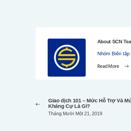
About SCN Te
Nhóm Biên tập
Read More
Điều
hướng
Giao dịch 101 – Mức Hỗ Trợ Và M
bài
Previous
Kháng Cự Là Gì?
post:
viết
Tháng Mười Một 21, 2019