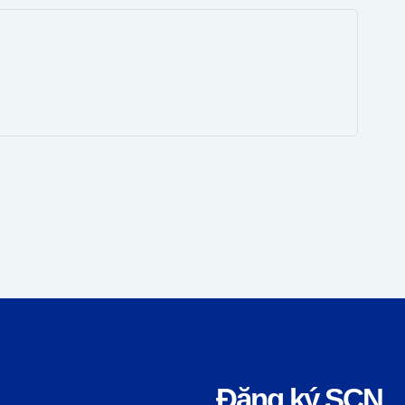
Đăng ký SCN