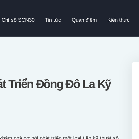
Chỉ Số SCN30
Chỉ số SCN30
Tin tức
Quan điểm
Kiến thức
Tin Tức
Quan Điểm
Kiến Thức
Video
t Triển Đồng Đô La Kỹ
Thông Cáo Báo Chí
Tiếng Việt
ám phá cơ hội phát triển một loại tiền kỹ thuật số