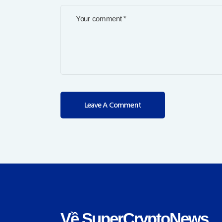
Về SuperCryptoNews