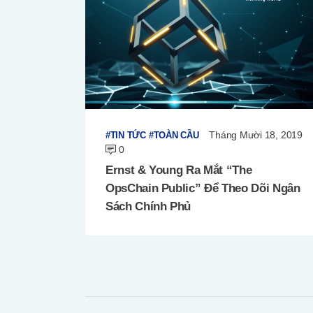
Tháng Mười 18, 2019
TIN TỨC
TOÀN CẦU
0
Ernst & Young Ra Mắt “The
OpsChain Public” Để Theo Dõi Ngân
Sách Chính Phủ