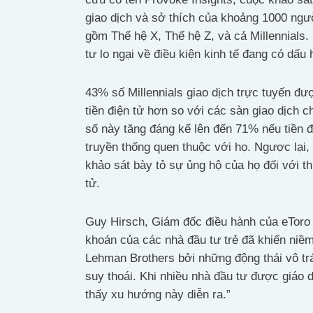
giao dịch và sở thích của khoảng 1000 ngườ
gồm Thế hệ X, Thế hệ Z, và cả Millennials.
tư lo ngại về điều kiện kinh tế đang có dấu 
43% số Millennials giao dịch trực tuyến đư
tiền điện tử hơn so với các sàn giao dịch c
số này tăng đáng kể lên đến 71% nếu tiền đ
truyền thống quen thuộc với họ. Ngược lại
khảo sát bày tỏ sự ủng hộ của họ đối với th
tử.
Guy Hirsch, Giám đốc điều hành của eToro 
khoán của các nhà đầu tư trẻ đã khiến niềm
Lehman Brothers bởi những động thái vô trá
suy thoái. Khi nhiều nhà đầu tư được giáo d
thấy xu hướng này diễn ra.”