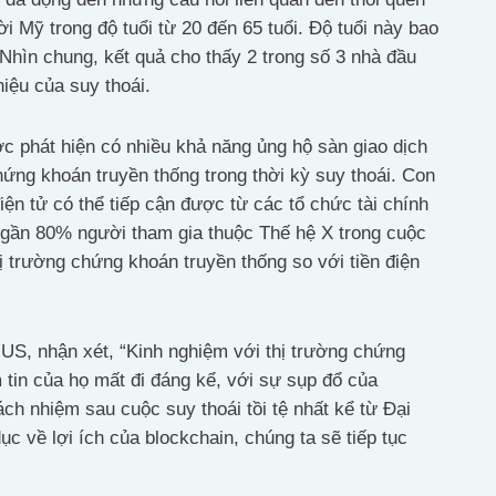
i Mỹ trong độ tuổi từ 20 đến 65 tuổi. Độ tuổi này bao
 Nhìn chung, kết quả cho thấy 2 trong số 3 nhà đầu
hiệu của suy thoái.
ợc phát hiện có nhiều khả năng ủng hộ sàn giao dịch
hứng khoán truyền thống trong thời kỳ suy thoái. Con
iện tử có thể tiếp cận được từ các tổ chức tài chính
, gần 80% người tham gia thuộc Thế hệ X trong cuộc
ị trường chứng khoán truyền thống so với tiền điện
US, nhận xét, “Kinh nghiệm với thị trường chứng
 tin của họ mất đi đáng kể, với sự sụp đổ của
ch nhiệm sau cuộc suy thoái tồi tệ nhất kể từ Đại
ục về lợi ích của blockchain, chúng ta sẽ tiếp tục