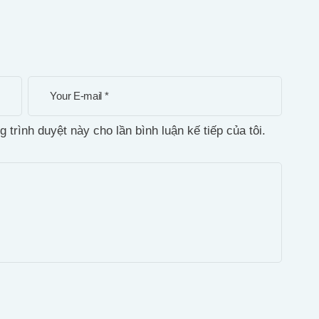
g trình duyệt này cho lần bình luận kế tiếp của tôi.