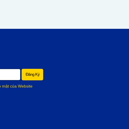
o mật của Website