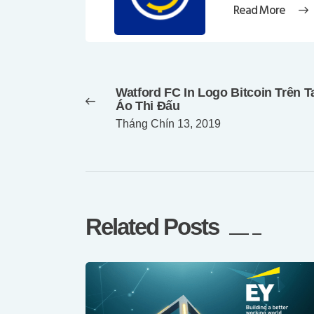
Read More
Điều
hướng
Watford FC In Logo Bitcoin Trên T
bài
Previous
Áo Thi Đấu
post:
viết
Tháng Chín 13, 2019
Related Posts