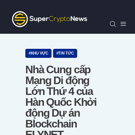
Chỉ Số SCN30
Tin Tức
Quan Điểm
Kiến Thức
Video
KHU VỰC
TIN TỨC
Thông Cáo Báo Chí
Nhà Cung cấp
Tiếng Việt
Mạng Di động
Lớn Thứ 4 của
Hàn Quốc Khởi
động Dự án
Blockchain
ELYNET