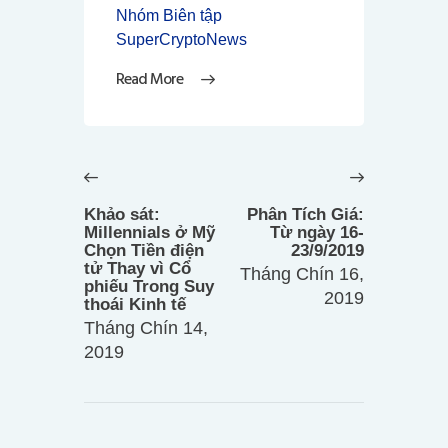
Nhóm Biên tập
SuperCryptoNews
Read More
Điều
hướng
Previous
Next
bài
post:
post:
Khảo sát:
Phân Tích Giá:
viết
Millennials ở Mỹ
Từ ngày 16-
Chọn Tiền điện
23/9/2019
tử Thay vì Cổ
Tháng Chín 16,
phiếu Trong Suy
2019
thoái Kinh tế
Tháng Chín 14,
2019