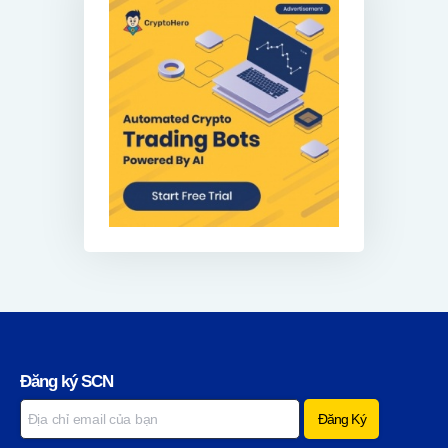
Đăng ký SCN