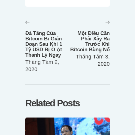
Điều
hướng
Previous
Next
bài
post:
post:
Đà Tăng Của
Một Điều Cần
viết
Bitcoin Bị Gián
Phải Xảy Ra
Đoạn Sau Khi 1
Trước Khi
Tỷ USD Bị Ồ Ạt
Bitcoin Bùng Nổ
Thanh Lý Ngay
Tháng Tám 3,
Tháng Tám 2,
2020
2020
Related Posts