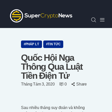
Chỉ Số SCN30
Tin Tức
Quan Điểm
Kiến Thức
Video
PHÁP LÝ
TIN TỨC
Thông Cáo Báo Chí
Quốc Hội Nga
Tiếng Việt
Thông Qua Luật
Tiền Điện Tử
Tháng Tám 3, 2020
0
Share
Sau nhiều tháng suy đoán và không