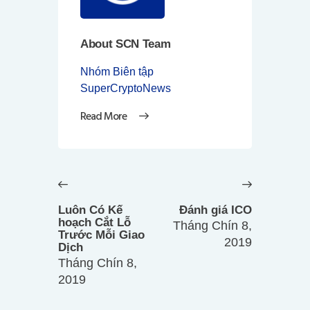
About SCN Team
Nhóm Biên tập
SuperCryptoNews
Read More
Điều
hướng
Previous
Next
bài
post:
post:
Luôn Có Kế
Đánh giá ICO
viết
hoạch Cắt Lỗ
Tháng Chín 8,
Trước Mỗi Giao
2019
Dịch
Tháng Chín 8,
2019