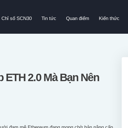
Chỉ Số SCN30
Chỉ số SCN30
Tin tức
Quan điểm
Kiến thức
Tin Tức
Quan Điểm
Kiến Thức
Video
p ETH 2.0 Mà Bạn Nên
Thông Cáo Báo Chí
Tiếng Việt
người đam mê Ethereum đang mong chờ bản nâng cấp