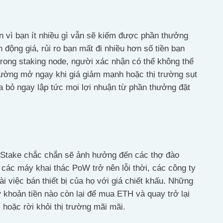
n vì bạn ít nhiều gì vẫn sẽ kiếm được phần thưởng
n động giá, rủi ro bạn mất đi nhiều hơn số tiền bạn
rong staking node, người xác nhận có thể không thể
trường mở ngay khi giá giảm mạnh hoặc thị trường sụt
a bỏ ngay lập tức mọi lợi nhuận từ phần thưởng đặt
f Stake chắc chắn sẽ ảnh hưởng đến các thợ đào
ác máy khai thác PoW trở nên lỗi thời, các công ty
i việc bán thiết bị của họ với giá chiết khấu. Những
 khoản tiền nào còn lại để mua ETH và quay trở lại
 hoặc rời khỏi thị trường mãi mãi.