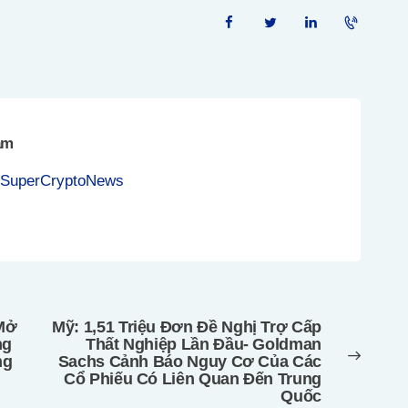
am
 SuperCryptoNews
 Mở
Mỹ: 1,51 Triệu Đơn Đề Nghị Trợ Cấp
Next
ng
Thất Nghiệp Lần Đầu- Goldman
post:
ng
Sachs Cảnh Báo Nguy Cơ Của Các
Cổ Phiếu Có Liên Quan Đến Trung
Quốc