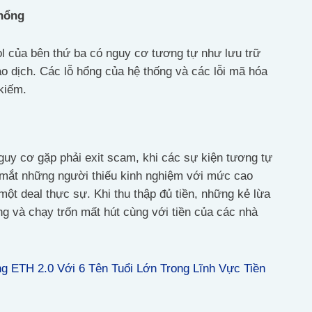
 hổng
l của bên thứ ba có nguy cơ tương tự như lưu trữ
iao dịch. Các lỗ hổng của hệ thống và các lỗi mã hóa
 kiếm.
uy cơ gặp phải exit scam, khi các sự kiện tương tự
 mắt những người thiếu kinh nghiệm với mức cao
một deal thực sự. Khi thu thập đủ tiền, những kẻ lừa
g và chạy trốn mất hút cùng với tiền của các nhà
ng ETH 2.0 Với 6 Tên Tuổi Lớn Trong Lĩnh Vực Tiền