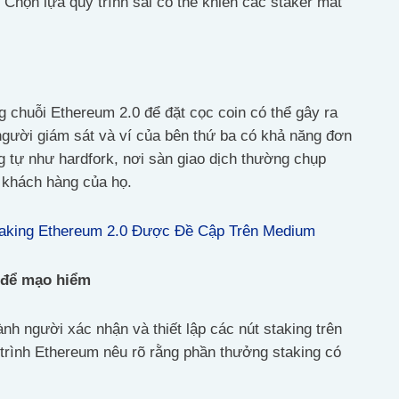
 Chọn lựa quy trình sai có thể khiến các staker mất
 chuỗi Ethereum 2.0 để đặt cọc coin có thể gây ra
à người giám sát và ví của bên thứ ba có khả năng đơn
ng tự như hardfork, nơi sàn giao dịch thường chụp
 khách hàng của họ.
taking Ethereum 2.0 Được Đề Cập Trên Medium
 để mạo hiểm
nh người xác nhận và thiết lập các nút staking trên
 trình Ethereum nêu rõ rằng phần thưởng staking có