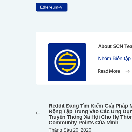
Ethereum-Vi
About SCN Te
Nhóm Biên tập
Read More
Điều
hướng
Reddit Đang Tìm Kiếm Giải Pháp
bài
Previous
Rộng Tập Trung Vào Các Ứng Dụ
post:
viết
Truyền Thông Xã Hội Cho Hệ Thố
Community Points Của Mình
Tháng Sáu 20, 2020