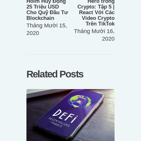
viết
Holm Huy Động
Hero trong
25 Triệu USD
Crypto: Tập 5 |
Cho Quỹ Đầu Tư
React Với Các
Blockchain
Video Crypto
Trên TikTok
Tháng Mười 15,
Tháng Mười 16,
2020
2020
Related Posts