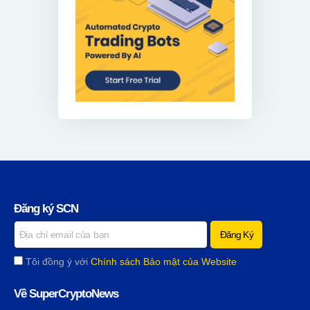
Đăng ký SCN
Tôi đồng ý với
Chính sách Bảo mật của Website
Về SuperCryptoNews