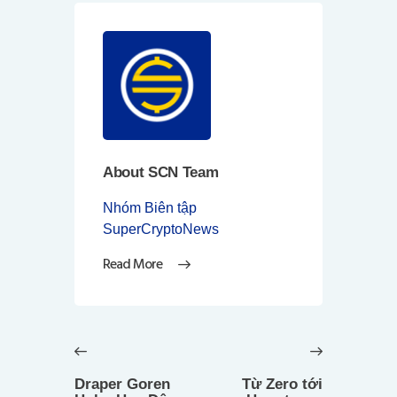
About SCN Team
Nhóm Biên tập
SuperCryptoNews
Read More
Điều
hướng
Previous
Next
bài
post:
post:
Draper Goren
Từ Zero tới