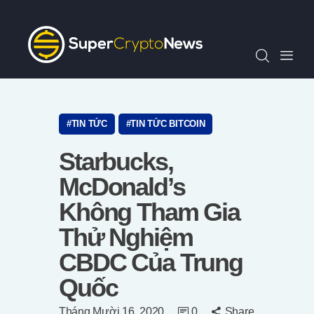
Chỉ Số SCN30
Tin Tức
Quan Điểm
Kiến Thức
Video
TIN TỨC
TIN TỨC BITCOIN
Thông Cáo Báo Chí
Starbucks,
Tiếng Việt
McDonald’s
Không Tham Gia
Thử Nghiệm
CBDC Của Trung
Quốc
Tháng Mười 16, 2020
0
Share