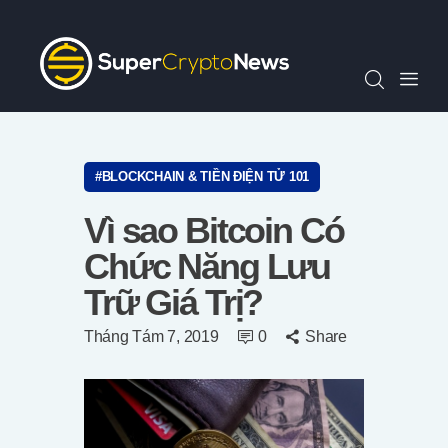
Chỉ Số SCN30
Tin Tức
Quan Điểm
Kiến Thức
Video
BLOCKCHAIN & TIỀN ĐIỆN TỬ 101
Thông Cáo Báo Chí
Vì sao Bitcoin Có
Tiếng Việt
Chức Năng Lưu
Trữ Giá Trị?
Tháng Tám 7, 2019
0
Share