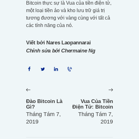
Bitcoin thực sự là Vua của tiền điện tử,
một loại tiền ảo và kho lưu trữ giá trị
tương đương với vàng cùng với tất cả
các tính năng của nó.
Viết bởi Nares Laopannarai
Chỉnh sửa bởi Chermaine Ng
Điều
hướng
Previous
Next
bài
post:
post:
Đào Bitcoin Là
Vua Của Tiền
viết
Gì?
Điện Tử: Bitcoin
Tháng Tám 7,
Tháng Tám 7,
2019
2019