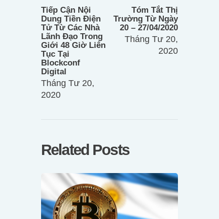
bài
post:
post:
Tiếp Cận Nội
Tóm Tắt Thị
viết
Dung Tiền Điện
Trường Từ Ngày
Tử Từ Các Nhà
20 – 27/04/2020
Lãnh Đạo Trong
Tháng Tư 20,
Giới 48 Giờ Liên
2020
Tục Tại
Blockconf
Digital
Tháng Tư 20,
2020
Related Posts