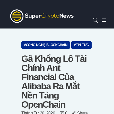
Chỉ Số SCN30
Tin Tức
Quan Điểm
Kiến Thức
Video
CÔNG NGHỆ BLOCKCHAIN
TIN TỨC
Thông Cáo Báo Chí
Gã Khổng Lồ Tài
Tiếng Việt
Chính Ant
Financial Của
Alibaba Ra Mắt
Nền Tảng
OpenChain
Tháng Tư 20, 2020
0
Share