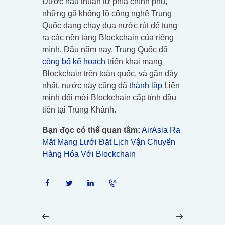
Được hậu thuẫn từ phía chính phủ,
những gã khổng lồ công nghệ Trung
Quốc đang chạy đua nước rút để tung
ra các nền tảng Blockchain của riêng
mình. Đầu năm nay, Trung Quốc đã
công bố kế hoạch
triển khai mạng
Blockchain trên toàn quốc, và gần đây
nhất, nước này cũng đã
thành lập
Liên
minh đổi mới Blockchain cấp tỉnh đầu
tiên tại Trùng Khánh.
Bạn đọc có thể quan tâm:
AirAsia Ra
Mắt Mạng Lưới Đặt Lịch Vận Chuyển
Hàng Hóa Với Blockchain
Điều
hướng
Previous
Next