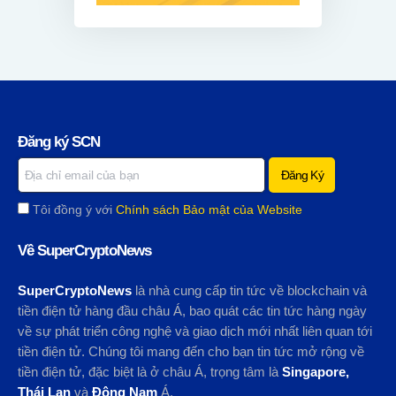
Đăng ký SCN
Tôi đồng ý với
Chính sách Bảo mật của Website
Về SuperCryptoNews
SuperCryptoNews
là nhà cung cấp tin tức về blockchain và
tiền điện tử hàng đầu châu Á, bao quát các tin tức hàng ngày
về sự phát triển công nghệ và giao dịch mới nhất liên quan tới
tiền điện tử. Chúng tôi mang đến cho bạn tin tức mở rộng về
tiền điện tử, đặc biệt là ở châu Á, trọng tâm là
Singapore,
Thái Lan
và
Đông Nam
Á.