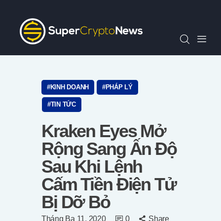
Chỉ Số SCN30
Tin Tức
Quan Điểm
Kiến Thức
Video
KINH DOANH
PHÁP LÝ
Thông Cáo Báo Chí
TIN TỨC
Tiếng Việt
Kraken Eyes Mở
Rộng Sang Ấn Độ
Sau Khi Lệnh
Cấm Tiền Điện Tử
Bị Dỡ Bỏ
Tháng Ba 11, 2020
0
Share