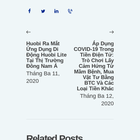
Điều
hướng
Previous
Next
bài
post:
post:
Huobi Ra Mắt
Áp Dụng
viết
Ứng Dụng Di
COVID-19 Trong
Động Huobi Lite
Tiền Điện Tử:
Tại Thị Trường
Trò Chơi Lấy
Đông Nam Á
Cảm Hứng Từ
Mầm Bệnh, Mua
Tháng Ba 11,
Vật Tư Bằng
2020
BTC Và Các
Loại Tiền Khác
Tháng Ba 12,
2020
Related Posts